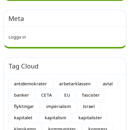
Meta
Logga in
Tag Cloud
antidemokrater
arbetarklassen
avtal
banker
CETA
EU
fascister
flyktingar
imperialism
Israel
kapitalet
kapitalism
kapitalister
klasskamp
kommunister
kongress