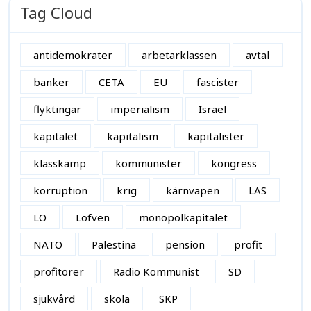
Tag Cloud
antidemokrater
arbetarklassen
avtal
banker
CETA
EU
fascister
flyktingar
imperialism
Israel
kapitalet
kapitalism
kapitalister
klasskamp
kommunister
kongress
korruption
krig
kärnvapen
LAS
LO
Löfven
monopolkapitalet
NATO
Palestina
pension
profit
profitörer
Radio Kommunist
SD
sjukvård
skola
SKP