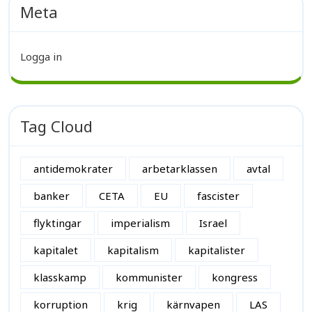
Meta
Logga in
Tag Cloud
antidemokrater
arbetarklassen
avtal
banker
CETA
EU
fascister
flyktingar
imperialism
Israel
kapitalet
kapitalism
kapitalister
klasskamp
kommunister
kongress
korruption
krig
kärnvapen
LAS