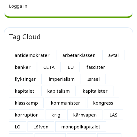
Logga in
Tag Cloud
antidemokrater
arbetarklassen
avtal
banker
CETA
EU
fascister
flyktingar
imperialism
Israel
kapitalet
kapitalism
kapitalister
klasskamp
kommunister
kongress
korruption
krig
kärnvapen
LAS
LO
Löfven
monopolkapitalet