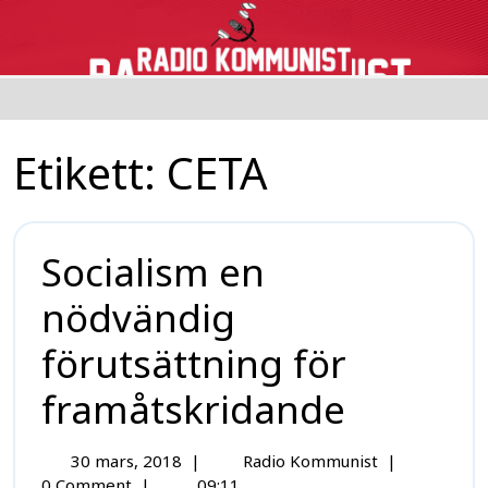
Etikett:
CETA
Socialism en
nödvändig
förutsättning för
framåtskridande
30 mars, 2018
|
Radio Kommunist
|
0 Comment
|
09:11