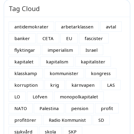
Tag Cloud
antidemokrater
arbetarklassen
avtal
banker
CETA
EU
fascister
flyktingar
imperialism
Israel
kapitalet
kapitalism
kapitalister
klasskamp
kommunister
kongress
korruption
krig
kärnvapen
LAS
LO
Löfven
monopolkapitalet
NATO
Palestina
pension
profit
profitörer
Radio Kommunist
SD
sjukvård
skola
SKP