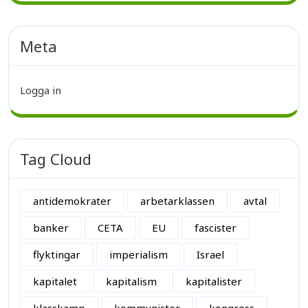
Meta
Logga in
Tag Cloud
antidemokrater
arbetarklassen
avtal
banker
CETA
EU
fascister
flyktingar
imperialism
Israel
kapitalet
kapitalism
kapitalister
klasskamp
kommunister
kongress