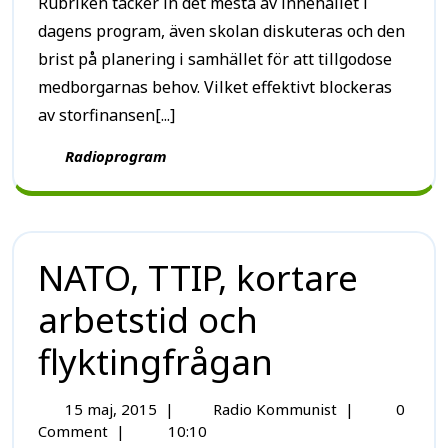
Rubriken täcker in det mesta av innehållet i
dagens program, även skolan diskuteras och den
brist på planering i samhället för att tillgodose
medborgarnas behov. Vilket effektivt blockeras
av storfinansen[...]
Radioprogram
NATO, TTIP, kortare
arbetstid och
flyktingfrågan
15 maj, 2015
|
Radio Kommunist
|
0
Comment
|
10:10