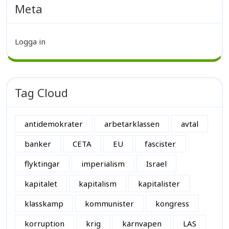
Meta
Logga in
Tag Cloud
antidemokrater
arbetarklassen
avtal
banker
CETA
EU
fascister
flyktingar
imperialism
Israel
kapitalet
kapitalism
kapitalister
klasskamp
kommunister
kongress
korruption
krig
kärnvapen
LAS