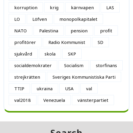
korruption
krig
kärnvapen
LAS
LO
Löfven
monopolkapitalet
NATO
Palestina
pension
profit
profitörer
Radio Kommunist
SD
sjukvård
skola
SKP
socialdemokrater
Socialism
storfinans
strejkrätten
Sveriges Kommunistiska Parti
TTIP
ukraina
USA
val
val2018
Venezuela
vänsterpartiet
Search