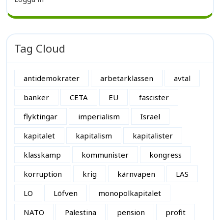
Tag Cloud
antidemokrater
arbetarklassen
avtal
banker
CETA
EU
fascister
flyktingar
imperialism
Israel
kapitalet
kapitalism
kapitalister
klasskamp
kommunister
kongress
korruption
krig
kärnvapen
LAS
LO
Löfven
monopolkapitalet
NATO
Palestina
pension
profit