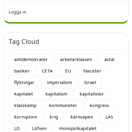
Logga in
Tag Cloud
antidemokrater
arbetarklassen
avtal
banker
CETA
EU
fascister
flyktingar
imperialism
Israel
kapitalet
kapitalism
kapitalister
klasskamp
kommunister
kongress
korruption
krig
kärnvapen
LAS
LO
Löfven
monopolkapitalet