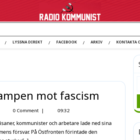
LYSSNA DIREKT
FACEBOOK
ARKIV
KONTAKTA 
ampen mot fascism
0 Comment
|
09:32
smens försvar. På Östfronten förintade den