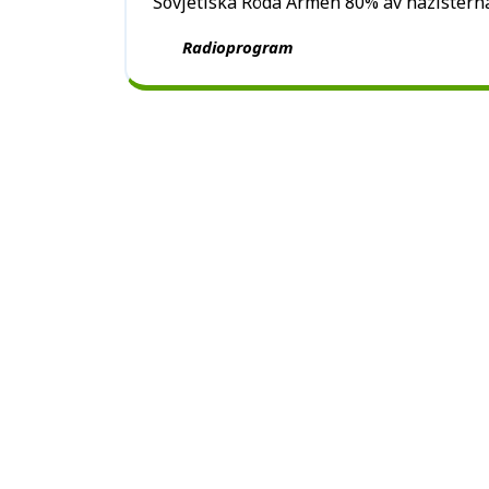
Sovjetiska Röda Armén 80% av nazisternas
Radioprogram