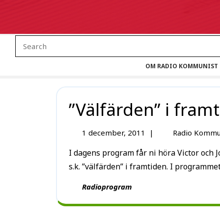
OM RADIO KOMMUNIST
”Välfärden” i fram
1 december, 2011
|
Radio Kommu
I dagens program får ni höra Victor och Jonas, huvudtemat är frågan om vi har råd till den
s.k. ”välfärden” i framtiden. I programmet
Radioprogram