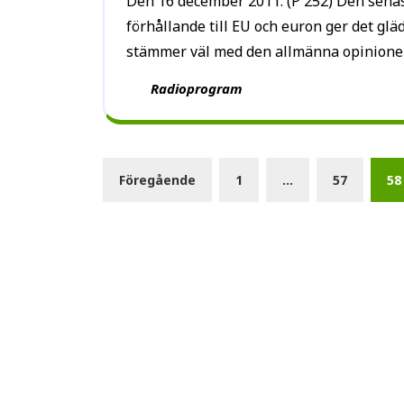
Den 16 december 2011: (P 252) Den senaste opinionsundersökningen om svenskarnas
förhållande till EU och euron ger det gl
stämmer väl med den allmänna opinionen. 
Radioprogram
Föregående
1
…
57
58