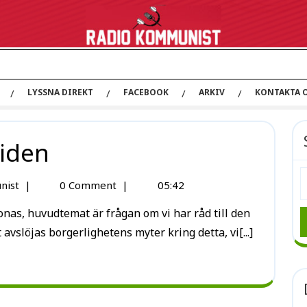
LYSSNA DIREKT
FACEBOOK
ARKIV
KONTAKTA 
tiden
nist
|
0 Comment
|
05:42
 avslöjas borgerlighetens myter kring detta, vi[...]