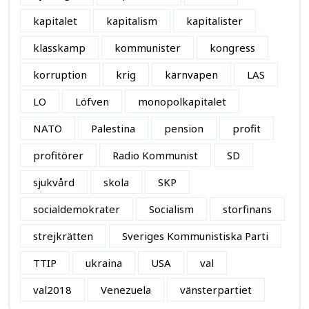
kapitalet
kapitalism
kapitalister
klasskamp
kommunister
kongress
korruption
krig
kärnvapen
LAS
LO
Löfven
monopolkapitalet
NATO
Palestina
pension
profit
profitörer
Radio Kommunist
SD
sjukvård
skola
SKP
socialdemokrater
Socialism
storfinans
strejkrätten
Sveriges Kommunistiska Parti
TTIP
ukraina
USA
val
val2018
Venezuela
vänsterpartiet