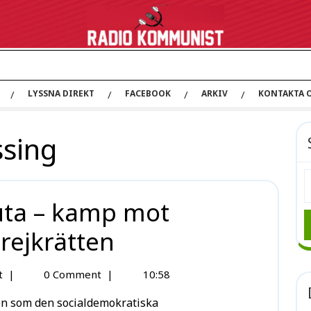
LYSSNA DIREKT
FACEBOOK
ARKIV
KONTAKTA 
ssing
luta – kamp mot
trejkrätten
t
|
0 Comment
|
10:58