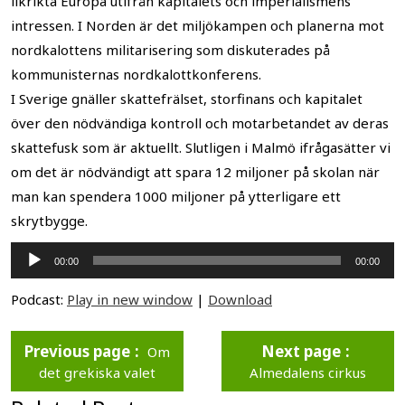
likrikta Europa utifrån kapitalets och imperialismens
intressen. I Norden är det miljökampen och planerna mot
nordkalottens militarisering som diskuterades på
kommunisternas nordkalottkonferens.
I Sverige gnäller skattefrälset, storfinans och kapitalet
över den nödvändiga kontroll och motarbetandet av deras
skattefusk som är aktuellt. Slutligen i Malmö ifrågasätter vi
om det är nödvändigt att spara 12 miljoner på skolan när
man kan spendera 1000 miljoner på ytterligare ett
skrytbygge.
Ljudspelare
00:00
00:00
Podcast:
Play in new window
|
Download
Previous page
Next page
Om
det grekiska valet
Almedalens cirkus