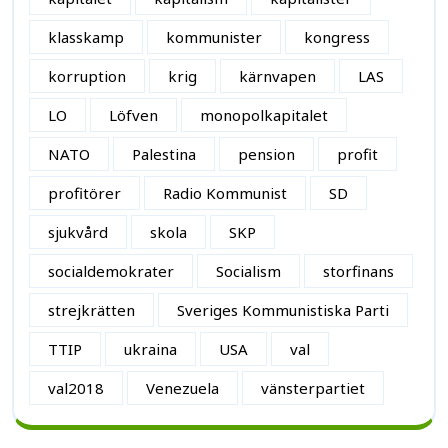
klasskamp
kommunister
kongress
korruption
krig
kärnvapen
LAS
LO
Löfven
monopolkapitalet
NATO
Palestina
pension
profit
profitörer
Radio Kommunist
SD
sjukvård
skola
SKP
socialdemokrater
Socialism
storfinans
strejkrätten
Sveriges Kommunistiska Parti
TTIP
ukraina
USA
val
val2018
Venezuela
vänsterpartiet