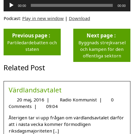
Ljudspelare
00:00
00:00
Podcast:
Play in new window
|
Download
Previous page
Next page
Partiledardebatten och
Byggnads strejkvarsel
staten
och kampen för den
offentliga sektorn
Related Post
Värdlandsavtalet
20 maj, 2016
|
Radio Kommunist
|
0
Comments
|
09:04
Återigen tar vi upp frågan om värdlandsavtalet därför
att i nästa vecka kommer förmodligen
riksdagsmajoriteten [...]