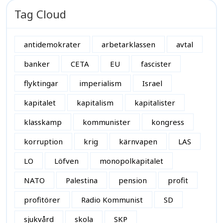
Tag Cloud
antidemokrater
arbetarklassen
avtal
banker
CETA
EU
fascister
flyktingar
imperialism
Israel
kapitalet
kapitalism
kapitalister
klasskamp
kommunister
kongress
korruption
krig
kärnvapen
LAS
LO
Löfven
monopolkapitalet
NATO
Palestina
pension
profit
profitörer
Radio Kommunist
SD
sjukvård
skola
SKP