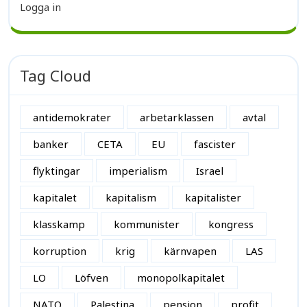
Logga in
Tag Cloud
antidemokrater
arbetarklassen
avtal
banker
CETA
EU
fascister
flyktingar
imperialism
Israel
kapitalet
kapitalism
kapitalister
klasskamp
kommunister
kongress
korruption
krig
kärnvapen
LAS
LO
Löfven
monopolkapitalet
NATO
Palestina
pension
profit