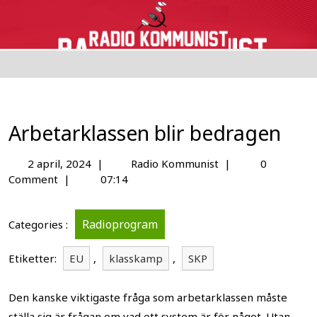
Arbetarklassen blir bedragen
2 april, 2024
|
Radio Kommunist
|
0
Comment
|
07:14
Radioprogram
Categories :
Etiketter:
EU
,
klasskamp
,
SKP
Den kanske viktigaste fråga som arbetarklassen måste
ställa sig är frågan om vad ett system är för något. Utan