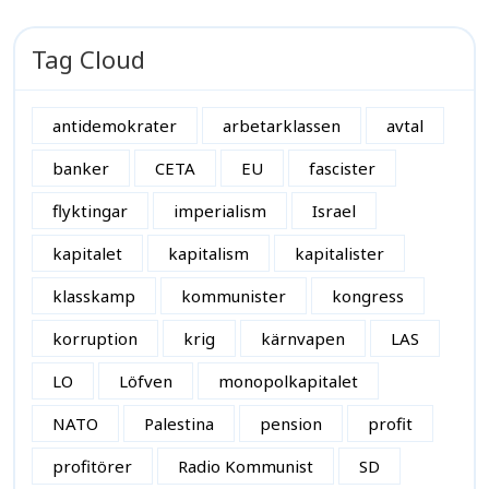
Tag Cloud
antidemokrater
arbetarklassen
avtal
banker
CETA
EU
fascister
flyktingar
imperialism
Israel
kapitalet
kapitalism
kapitalister
klasskamp
kommunister
kongress
korruption
krig
kärnvapen
LAS
LO
Löfven
monopolkapitalet
NATO
Palestina
pension
profit
profitörer
Radio Kommunist
SD